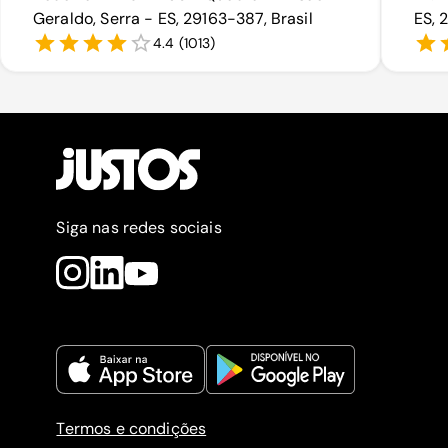
Geraldo, Serra - ES, 29163-387, Brasil
ES, 
4.4
(
1013
)
Siga nas redes sociais
Termos e condições