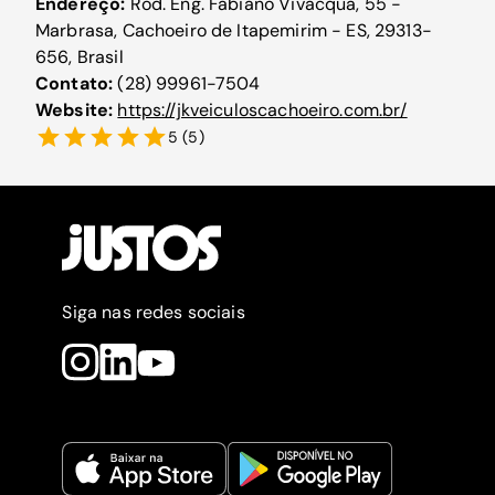
Endereço:
Rod. Eng. Fabiano Vivacqua, 55 -
Marbrasa, Cachoeiro de Itapemirim - ES, 29313-
656, Brasil
Contato:
(28) 99961-7504
Website:
https://jkveiculoscachoeiro.com.br/
5
(
5
)
Siga nas redes sociais