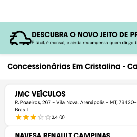
DESCUBRA O NOVO JEITO DE P
É fácil, é mensal, e ainda recompensa quem dirige
Concessionárias
Em
Cristalina
-
Ca
JMC VEÍCULOS
R. Poaeiros, 267 - Vila Nova, Arenápolis - MT, 78420
Brasil
3.4
(
8
)
NAVESA RENAULT CAMPINAS