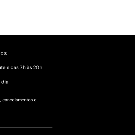
ços:
teis das 7h às 20h
 dia
s, cancelamentos e