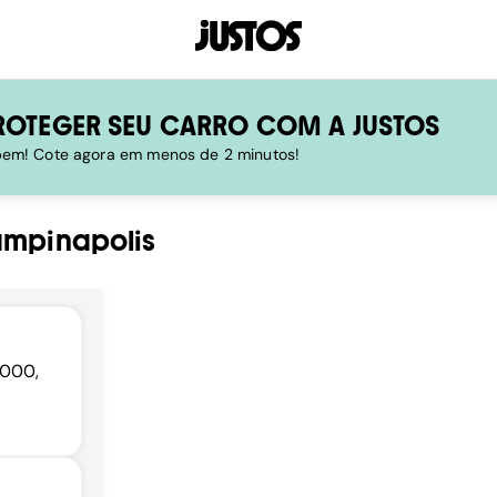
ROTEGER SEU CARRO COM A JUSTOS
 bem! Cote agora em menos de 2 minutos!
mpinapolis
-000,