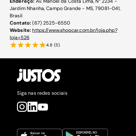
Endereço:
Av. Manoel da Costa Lima, N° 2234 -
Jardim Nhanha, Campo Grande - MS, 79081-041,
Brasil
Contato:
(67) 2525-6550
Website:
https://www.shopcar.com.br/loja.php?
loja=526
4.8
(
5
)
Siga nas redes sociais