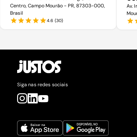
Centro, Campo Mourão - PR, 87303-000,
Av. 
Brasil
Mour
4.6
(
30
)
Siga nas redes sociais