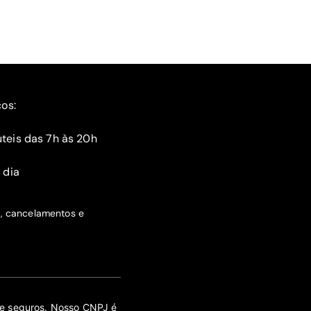
ços:
teis das 7h às 20h
 dia
s, cancelamentos e
 de seguros. Nosso CNPJ é