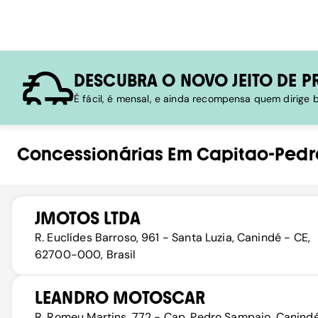
DESCUBRA O NOVO JEITO DE P
É fácil, é mensal, e ainda recompensa quem dirige
Concessionárias
Em
Capitao-Ped
JMOTOS LTDA
R. Euclídes Barroso, 961 - Santa Luzia, Canindé - CE,
62700-000, Brasil
LEANDRO MOTOSCAR
R. Romeu Martins, 772 - Cap. Pedro Sampaio, Canind