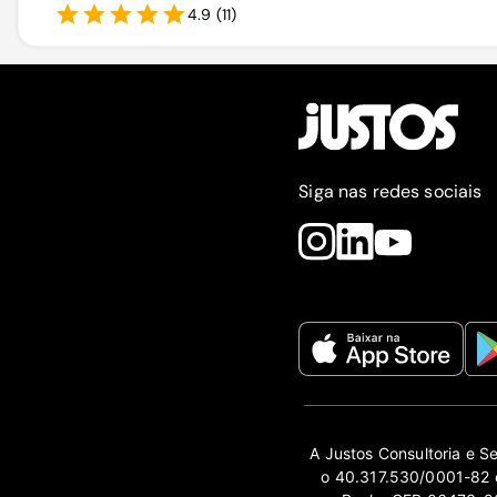
4.9
(
11
)
Siga nas redes sociais
A Justos Consultoria e S
o 40.317.530/0001-82 e