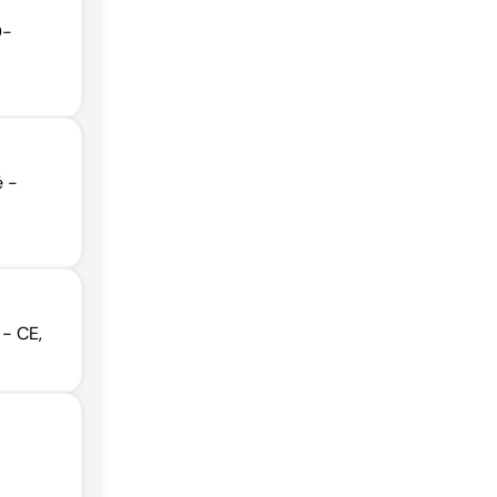
0-
é -
 - CE,