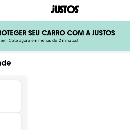
ROTEGER SEU CARRO COM A JUSTOS
 bem! Cote agora em menos de 2 minutos!
nde