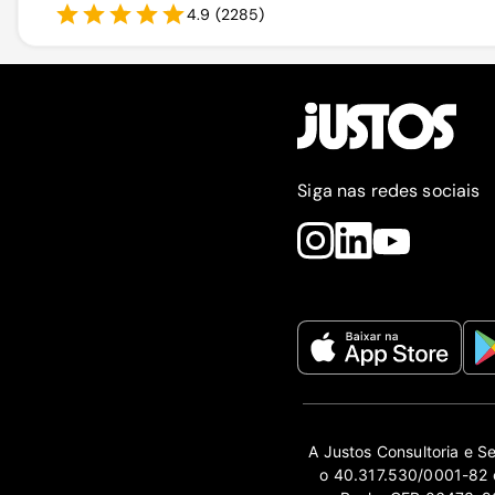
4.9
(
2285
)
Siga nas redes sociais
A Justos Consultoria e S
o 40.317.530/0001-82 e