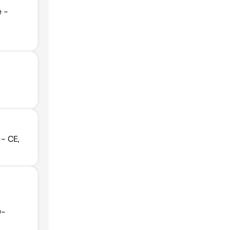
é -
 - CE,
0-