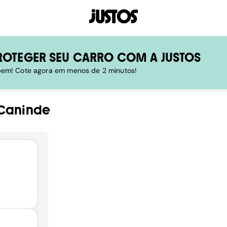
ROTEGER SEU CARRO COM A JUSTOS
 bem! Cote agora em menos de 2 minutos!
Caninde