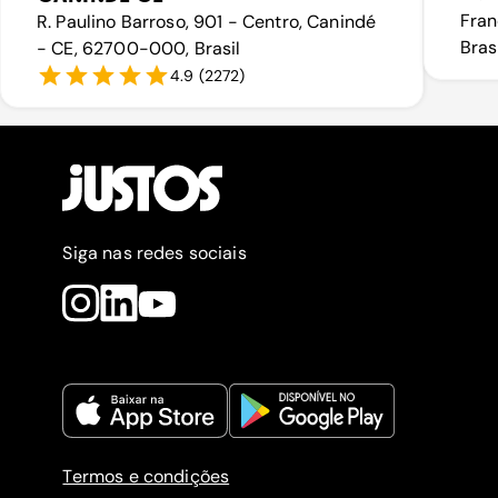
Fran
R. Paulino Barroso, 901 - Centro, Canindé
Bras
- CE, 62700-000, Brasil
4.9
(
2272
)
Siga nas redes sociais
Termos e condições