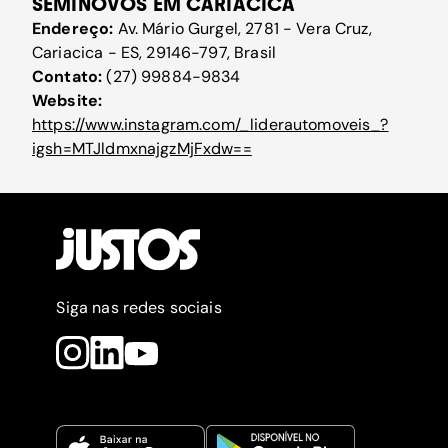
SEMINOVOS EM CARIACICA
Endereço:
Av. Mário Gurgel, 2781 - Vera Cruz,
Cariacica - ES, 29146-797, Brasil
Contato:
(27) 99884-9834
Website:
https://www.instagram.com/_liderautomoveis_?
igsh=MTJldmxnajgzMjFxdw==
Siga nas redes sociais