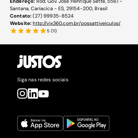
Endereço:
Rod. Gov. José Henrique Sette, 5561 -
Santana, Cariacica - ES, 29154-200, Brasil
Contato:
(27) 99935-8524
Website:
http://vix360.com.br/possattiveiculos/
5
(
11
)
Siga nas redes sociais