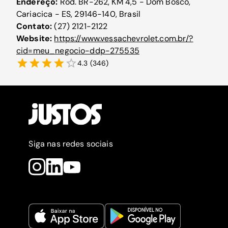
Endereço:
Rod. BR-262, KM 4,5 - Dom Bosco,
Cariacica - ES, 29146-140, Brasil
Contato:
(27) 2121-2122
Website:
https://www.vessachevrolet.com.br/?
cid=meu_negocio-ddp-275535
4.3
(
346
)
Siga nas redes sociais