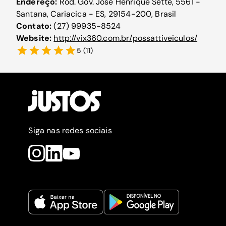
Endereço:
Rod. Gov. José Henrique Sette, 5561 -
Santana, Cariacica - ES, 29154-200, Brasil
Contato:
(27) 99935-8524
Website:
http://vix360.com.br/possattiveiculos/
5
(
11
)
Siga nas redes sociais