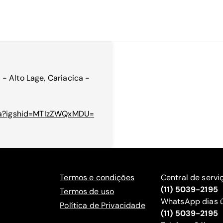
- Alto Lage, Cariacica -
cica?igshid=MTIzZWQxMDU=
Termos e condições
Central de servi
(11) 5039-2195
Termos de uso
WhatsApp dias ú
Política de Privacidade
(11) 5039-2195