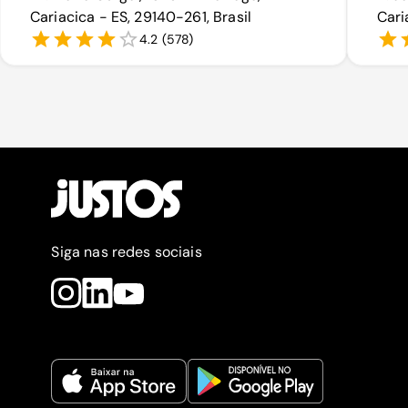
Cariacica - ES, 29140-261, Brasil
Cari
4.2
(
578
)
Siga nas redes sociais