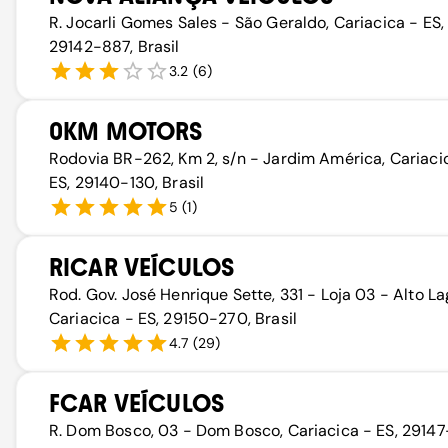
R. Jocarli Gomes Sales - São Geraldo, Cariacica - ES,
29142-887, Brasil
3.2
(
6
)
0KM MOTORS
Rodovia BR-262, Km 2, s/n - Jardim América, Cariaci
ES, 29140-130, Brasil
5
(
1
)
RICAR VEÍCULOS
Rod. Gov. José Henrique Sette, 331 - Loja 03 - Alto La
Cariacica - ES, 29150-270, Brasil
4.7
(
29
)
FCAR VEÍCULOS
R. Dom Bosco, 03 - Dom Bosco, Cariacica - ES, 29147