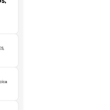
S,
ES,
cica