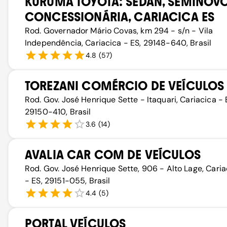
KURUMÁ TOYOTA: SEDAN, SEMINOVO
CONCESSIONÁRIA, CARIACICA ES
Rod. Governador Mário Covas, km 294 - s/n - Vila
Independência, Cariacica - ES, 29148-640, Brasil
4.8
(
57
)
TOREZANI COMÉRCIO DE VEÍCULOS
Rod. Gov. José Henrique Sette - Itaquari, Cariacica - 
29150-410, Brasil
3.6
(
14
)
AVALIA CAR COM DE VEÍCULOS
Rod. Gov. José Henrique Sette, 906 - Alto Lage, Caria
- ES, 29151-055, Brasil
4.4
(
5
)
PORTAL VEÍCULOS