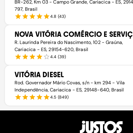
BR-262, Km 03 - Campo Grande, Cariacica - ES, 291
797, Brasil
4.8
(
43
)
NOVA VITÓRIA COMÉRCIO E SERVI
R. Laurinda Pereira do Nascimento, 102 - Graúna,
Cariacica - ES, 29154-620, Brasil
4.4
(
39
)
VITÓRIA DIESEL
Rod. Governador Mário Covas, s/n - km 294 - Vila
Independência, Cariacica - ES, 29148-640, Brasil
4.5
(
849
)