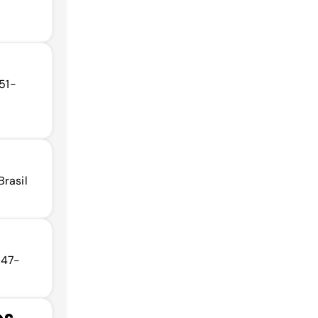
151-
Brasil
147-