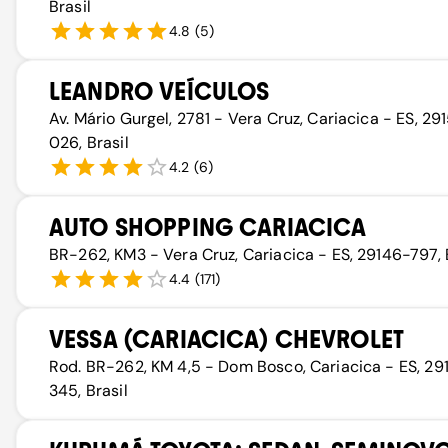
Brasil
4.8
(
5
)
LEANDRO VEÍCULOS
Av. Mário Gurgel, 2781 - Vera Cruz, Cariacica - ES, 29
026, Brasil
4.2
(
6
)
AUTO SHOPPING CARIACICA
BR-262, KM3 - Vera Cruz, Cariacica - ES, 29146-797, 
4.4
(
171
)
VESSA (CARIACICA) CHEVROLET
Rod. BR-262, KM 4,5 - Dom Bosco, Cariacica - ES, 29
345, Brasil