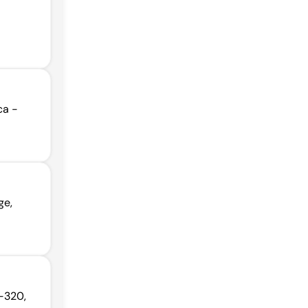
ca -
ge,
-320,