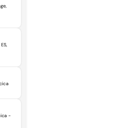
ge,
 ES,
acica
cica -