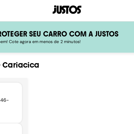
ROTEGER SEU CARRO COM A JUSTOS
 bem! Cote agora em menos de 2 minutos!
-
Cariacica
146-