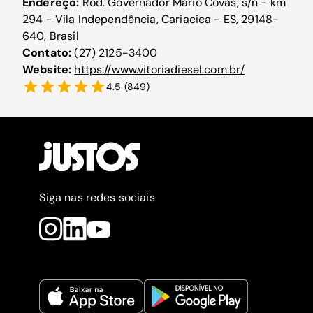
Endereço:
Rod. Governador Mário Covas, s/n - km
294 - Vila Independência, Cariacica - ES, 29148-
640, Brasil
Contato:
(27) 2125-3400
Website:
https://www.vitoriadiesel.com.br/
4.5
(
849
)
Siga nas redes sociais