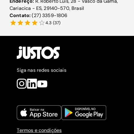
Endereço:
R. Roberto Luís, 28 - Vasco da Gama,
Cariacica - ES, 29140-570, Brasil
Contato:
(27) 3359-1806
4.3
(
37
)
Siga nas redes sociais
Termos e condições