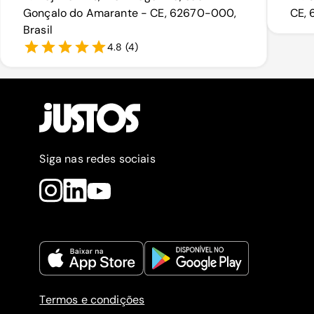
Gonçalo do Amarante - CE, 62670-000,
CE, 
Brasil
4.8
(
4
)
Siga nas redes sociais
Termos e condições