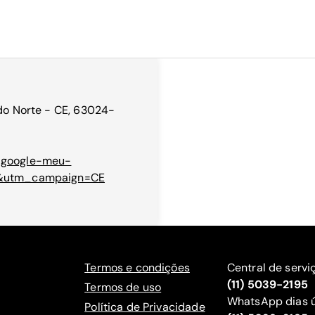
 do Norte - CE, 63024-
e=google-meu-
&utm_campaign=CE
Termos e condições
Central de servi
(11) 5039-2195
Termos de uso
WhatsApp dias ú
Política de Privacidade