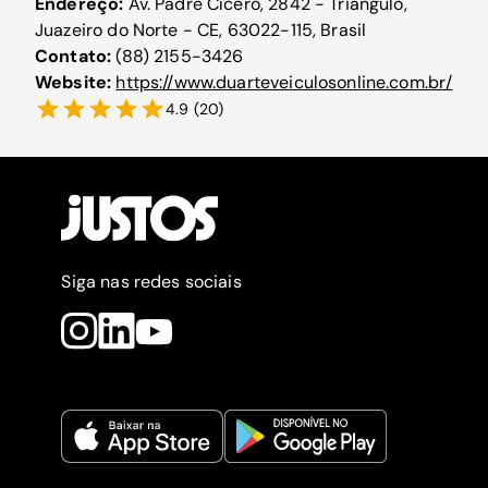
Endereço:
Av. Padre Cícero, 2842 - Triângulo,
Juazeiro do Norte - CE, 63022-115, Brasil
Contato:
(88) 2155-3426
Website:
https://www.duarteveiculosonline.com.br/
4.9
(
20
)
Siga nas redes sociais