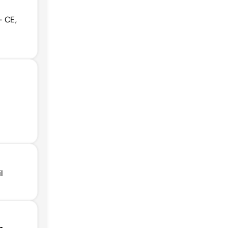
- CE,
l