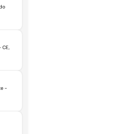
 do
- CE,
te -