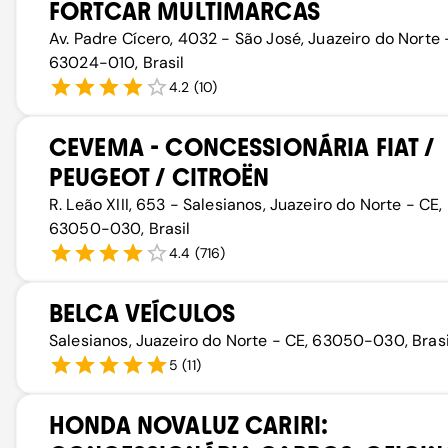
FORTCAR MULTIMARCAS
Av. Padre Cícero, 4032 - São José, Juazeiro do Norte 
63024-010, Brasil
4.2
(
10
)
CEVEMA - CONCESSIONÁRIA FIAT /
PEUGEOT / CITROËN
R. Leão XIII, 653 - Salesianos, Juazeiro do Norte - CE,
63050-030, Brasil
4.4
(
716
)
BELCA VEÍCULOS
Salesianos, Juazeiro do Norte - CE, 63050-030, Brasi
5
(
11
)
HONDA NOVALUZ CARIRI: