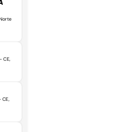
A
 Norte
- CE,
- CE,