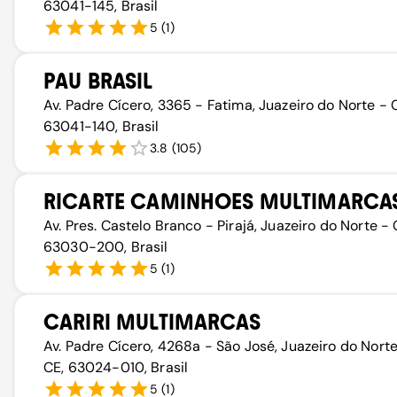
63041-145, Brasil
5
(
1
)
PAU BRASIL
Av. Padre Cícero, 3365 - Fatima, Juazeiro do Norte - 
63041-140, Brasil
3.8
(
105
)
RICARTE CAMINHOES MULTIMARCA
Av. Pres. Castelo Branco - Pirajá, Juazeiro do Norte - 
63030-200, Brasil
5
(
1
)
CARIRI MULTIMARCAS
Av. Padre Cícero, 4268a - São José, Juazeiro do Norte
CE, 63024-010, Brasil
5
(
1
)