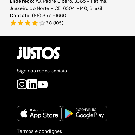
Endereço:
Av. Padre Cícero, 3365 - Fatima,
Juazeiro do Norte - CE, 63041-140, Brasil
Contato:
(88) 3571-1660
3.8
(
105
)
Siga nas redes sociais
Termos e condições