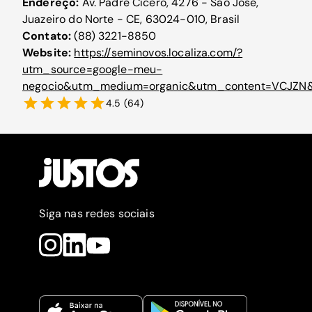
Endereço:
Av. Padre Cícero, 4276 - São José,
Juazeiro do Norte - CE, 63024-010, Brasil
Contato:
(88) 3221-8850
Website:
https://seminovos.localiza.com/?
utm_source=google-meu-
negocio&utm_medium=organic&utm_content=VCJZN
4.5
(
64
)
Siga nas redes sociais