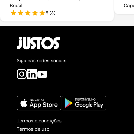
Brasil
Capu
5
(
3
)
Siga nas redes sociais
Termos e condições
Termos de uso