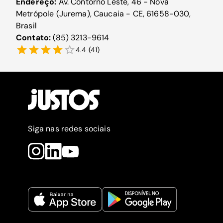
Endereço:
Av. Contorno Leste, 46 - Nova
Metrópole (Jurema), Caucaia - CE, 61658-030,
Brasil
Contato:
(85) 3213-9614
4.4
(
41
)
Siga nas redes sociais