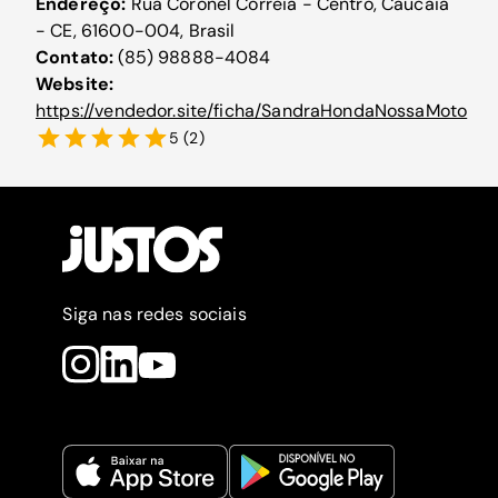
Endereço:
Rua Coronel Correia - Centro, Caucaia
- CE, 61600-004, Brasil
Contato:
(85) 98888-4084
Website:
https://vendedor.site/ficha/SandraHondaNossaMoto
5
(
2
)
Siga nas redes sociais