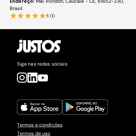
Endereço:
Mal. Rondon, Caucaia - CE, 61652-230,
Brasil
5
(
1
)
Siga nas redes sociais
Termos e condições
Termos de uso