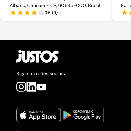
Albano, Caucaia - CE, 60645-000, Brasil
Fort
3.6
(
9
)
Siga nas redes sociais