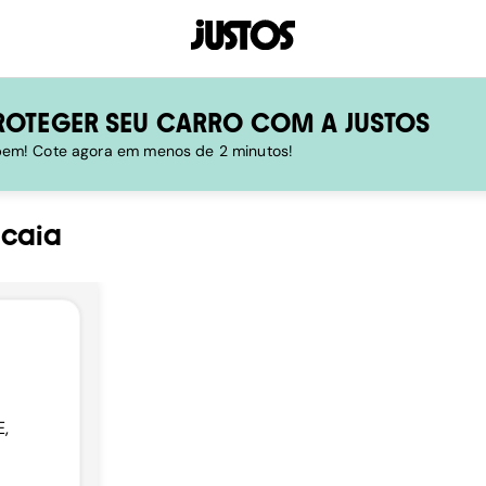
ROTEGER SEU CARRO COM A JUSTOS
 bem! Cote agora em menos de 2 minutos!
caia
E,