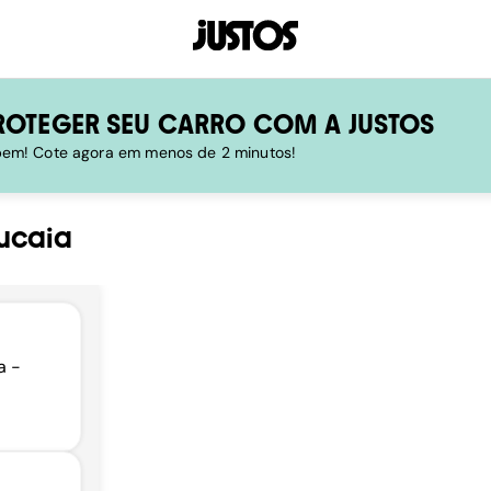
ROTEGER SEU CARRO COM A JUSTOS
 bem! Cote agora em menos de 2 minutos!
ucaia
a -