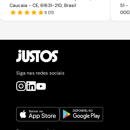
Caucaia - CE, 61631-210, Brasil
51 -
000,
5
(
11
)
Siga nas redes sociais