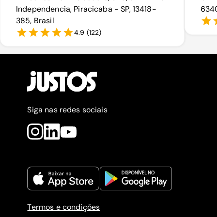
Independencia, Piracicaba - SP, 13418-
6340
385, Brasil
4.9
(
122
)
Siga nas redes sociais
Termos e condições