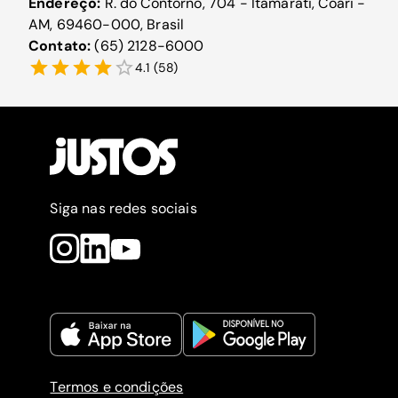
Endereço:
R. do Contôrno, 704 - Itamarati, Coari -
AM, 69460-000, Brasil
Contato:
(65) 2128-6000
4.1
(
58
)
Siga nas redes sociais
Termos e condições