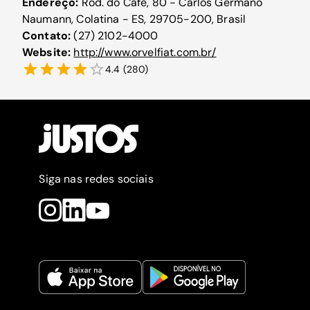
Endereço:
Rod. do Café, 80 - Carlos Germano
Naumann, Colatina - ES, 29705-200, Brasil
Contato:
(27) 2102-4000
Website:
http://www.orvelfiat.com.br/
4.4
(
280
)
Siga nas redes sociais