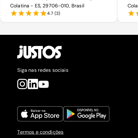
Colatina - ES, 29706-010, Brasil
Cola
4.7
(
3
)
Siga nas redes sociais
Termos e condições