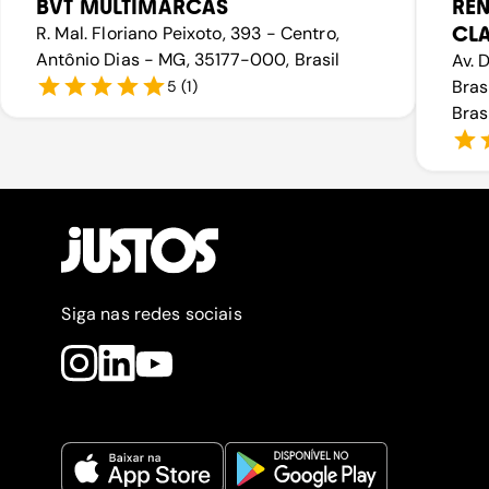
BVT MULTIMARCAS
RE
CL
R. Mal. Floriano Peixoto, 393 - Centro,
Antônio Dias - MG, 35177-000, Brasil
Av. 
Bras
5
(
1
)
Bras
Siga nas redes sociais