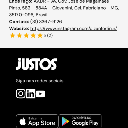
Endereço:
AV.DR - Av. Gov. José de Magalhães
Pinto, 582 - 584A - Giovanini, Cel. Fabriciano - MG,
35170-096, Brasil
Contato:
(31) 3367-9126
Website:
https://www.instagram.com/d.zanforlin.n/
5
(
2
)
Siga nas redes sociais