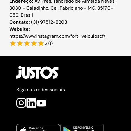
Endereço:
Av. Pres. Tancredo de Almeida Neves,
3030 - Caladinho, Cel. Fabriciano - MG, 35170-
056, Brasil
Contato:
(31) 97512-8208
Website:
https://www.instagram.com/fort_veiculoscf/
5
(
1
)
Siga nas redes sociais