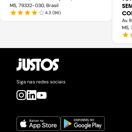
MS, 79332-030, Brasil
SE
CO
4.3
(
96
)
Av. 
MS, 
Siga nas redes sociais