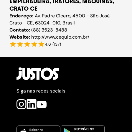
EMPILHADEIRA, TRATORES, MÁQUINAS,
CRATO CE
Endereço:
Av. Padre Cícero, 4500 - São José,
Crato - CE, 63024-010, Brasil
Contato:
(88) 3523-8488
Website:
http://www.cequip.com.br/
4.6
(
137
)
Siga nas redes sociais