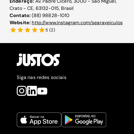
Endereço:
Av. Padre Cícero, 3000 - São Miguel,
Crato - CE, 63132-015, Brasil
Contato:
(88) 98828-1010
Website:
http://www.instagram.com/searaveiculos
5
(
2
)
Siga nas redes sociais