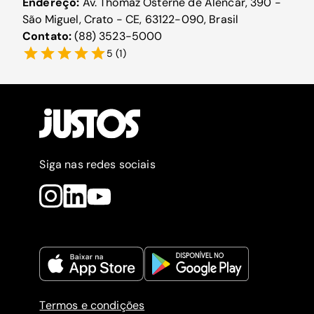
Endereço:
Av. Thomaz Osterne de Alencar, 390 -
São Miguel, Crato - CE, 63122-090, Brasil
Contato:
(88) 3523-5000
5
(
1
)
Siga nas redes sociais
Termos e condições