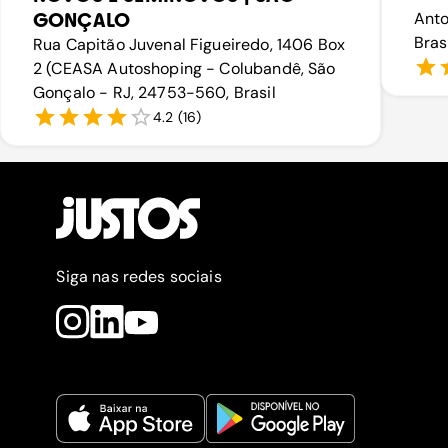
GONÇALO
Anto
Bras
Rua Capitão Juvenal Figueiredo, 1406 Box
2 (CEASA Autoshoping - Colubandê, São
Gonçalo - RJ, 24753-560, Brasil
4.2
(
16
)
Siga nas redes sociais