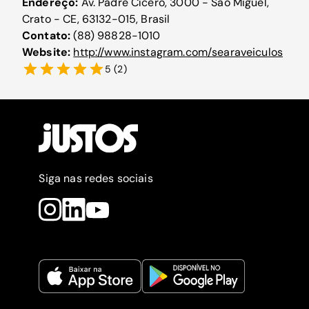
Endereço:
Av. Padre Cícero, 3000 - São Miguel,
Crato - CE, 63132-015, Brasil
Contato:
(88) 98828-1010
Website:
http://www.instagram.com/searaveiculos
5
(
2
)
Siga nas redes sociais