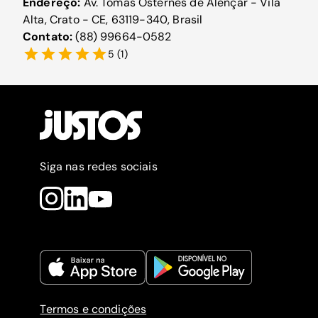
Endereço:
Av. Tomás Osternes de Alençar - Vila
Alta, Crato - CE, 63119-340, Brasil
Contato:
(88) 99664-0582
5
(
1
)
Siga nas redes sociais
Termos e condições