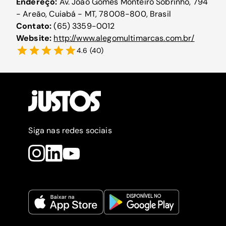
Endereço:
Av. João Gomes Monteiro Sobrinho, 794
- Areão, Cuiabá - MT, 78008-800, Brasil
Contato:
(65) 3359-0012
Website:
http://www.alegomultimarcas.com.br/
4.6
(
40
)
Siga nas redes sociais