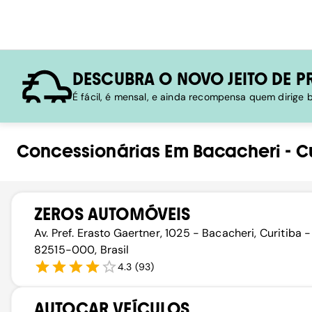
DESCUBRA O NOVO JEITO DE P
É fácil, é mensal, e ainda recompensa quem dirige
Concessionárias
Em
Bacacheri
-
C
ZEROS AUTOMÓVEIS
Av. Pref. Erasto Gaertner, 1025 - Bacacheri, Curitiba -
82515-000, Brasil
4.3
(
93
)
AUTOCAR VEÍCULOS