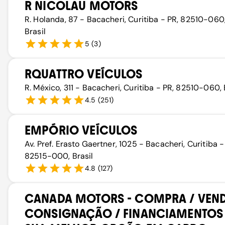
R NICOLAU MOTORS
R. Holanda, 87 - Bacacheri, Curitiba - PR, 82510-060
Brasil
5
(
3
)
RQUATTRO VEÍCULOS
R. México, 311 - Bacacheri, Curitiba - PR, 82510-060, 
4.5
(
251
)
EMPÓRIO VEÍCULOS
Av. Pref. Erasto Gaertner, 1025 - Bacacheri, Curitiba -
82515-000, Brasil
4.8
(
127
)
CANADA MOTORS - COMPRA / VEND
CONSIGNAÇÃO / FINANCIAMENTOS 