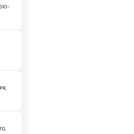
2510-
 PR,
70,