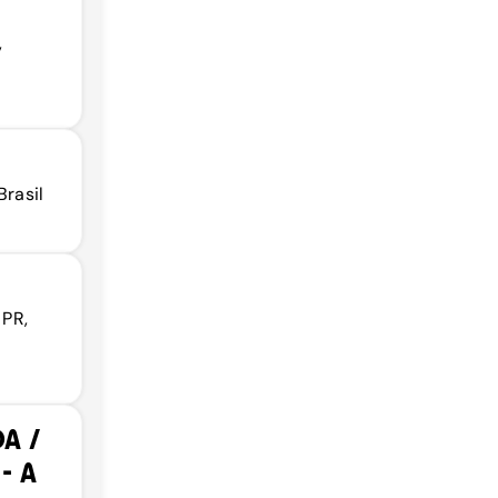
,
Brasil
 PR,
A /
- A