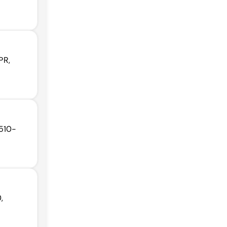
PR,
2510-
,