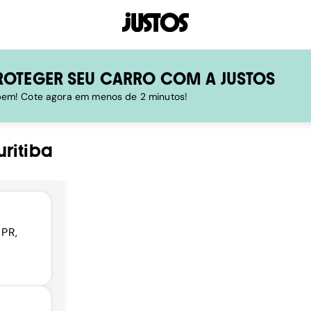
ROTEGER SEU CARRO COM A JUSTOS
 bem! Cote agora em menos de 2 minutos!
uritiba
 PR,