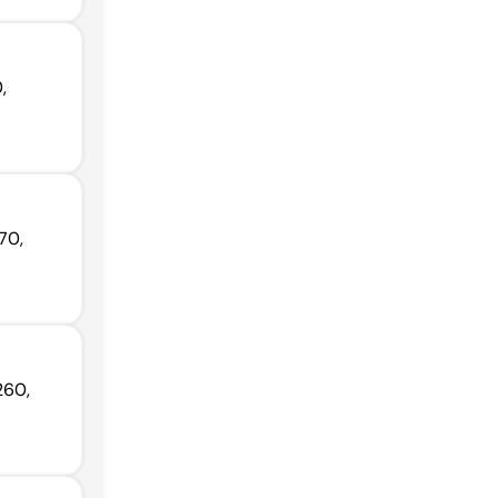
,
70,
260,