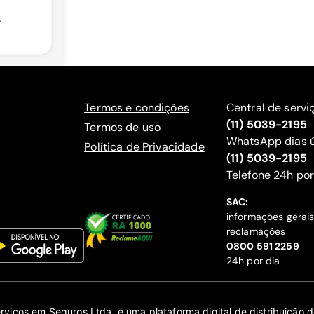
,
Termos e condições
Central de servi
(11) 5039-2195
Termos de uso
WhatsApp dias ú
Política de Privacidade
(11) 5039-2195
‍Telefone 24h por
SAC:
informações gerai
reclamações
‍0800 591 2259
24h por dia
erviços em Seguros Ltda. é uma plataforma digital de distribuição