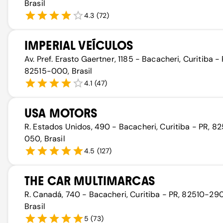
Brasil
4.3
(
72
)
IMPERIAL VEÍCULOS
Av. Pref. Erasto Gaertner, 1185 - Bacacheri, Curitiba - 
82515-000, Brasil
4.1
(
47
)
USA MOTORS
R. Estados Unidos, 490 - Bacacheri, Curitiba - PR, 8
050, Brasil
4.5
(
127
)
THE CAR MULTIMARCAS
R. Canadá, 740 - Bacacheri, Curitiba - PR, 82510-290
Brasil
5
(
73
)