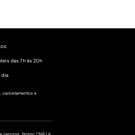
ços:
teis das 7h às 20h
 dia
s, cancelamentos e
 de seguros. Nosso CNPJ é