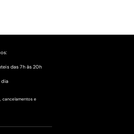
ços:
teis das 7h às 20h
 dia
s, cancelamentos e