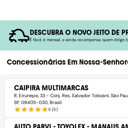
DESCUBRA O NOVO JEITO DE P
É fácil, é mensal, e ainda recompensa quem dirige
Concessionárias
Em
Nossa-Senhor
CAIPIRA MULTIMARCAS
R. Eirunepe, 33 - Conj. Res. Salvador Tolezani, São Pau
SP, 08405-030, Brasil
5
(
5
)
AUTO PARVI - TOYOLEX - MANAUS A