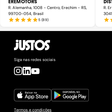
EREMOTORS
DI
R. Alemanha, 1008 - Centro, Erechim - RS,
R. E
99700-054, Brasil
3041
5
(
89
)
Siga nas redes sociais
Termos e condições